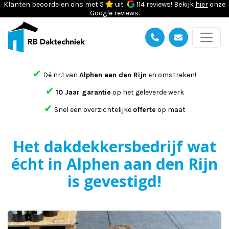
Klanten beoordelen ons met 5
uit
114 reviews! Bekijk
hier
onze
Google reviews.
✔
Dé nr.1 van
Alphen aan den Rijn
en omstreken!
✔
10 Jaar garantie
op het geleverde werk
✔
Snel een overzichtelijke
offerte
op maat
Het dakdekkersbedrijf wat
écht in Alphen aan den Rijn
is gevestigd!