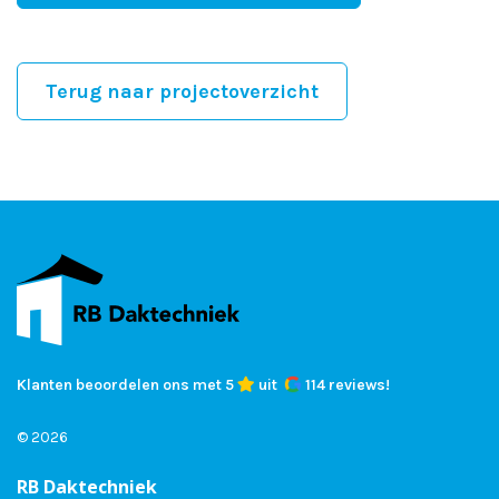
Terug naar projectoverzicht
Klanten beoordelen ons met 5
uit
114 reviews!
© 2026
RB Daktechniek