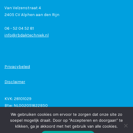
Van Velzenstraat 4
2405 CV Alphen aan den Rijn
06 - 52 04 52 81
info@rbdaktechniek.nl
Privacybeleid
Disclaimer
KVK: 28101029
Btw: NL002051822B50
Bank: NL45 RABO 0300445881
We gebruiken cookies om ervoor te zorgen dat onze site zo
soepel mogelijk draait. Door op “Accepteren en doorgaan” te
klikken, ga je akkoord met het gebruik van alle cookies.