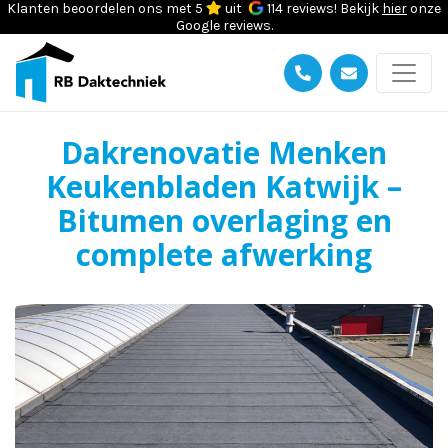
Klanten beoordelen ons met 5
uit
114 reviews! Bekijk
hier
onze
Google reviews.
Dakrenovatie Menken
Keukenbladen Katwijk –
Bitumen overlaging en
complete afwerking