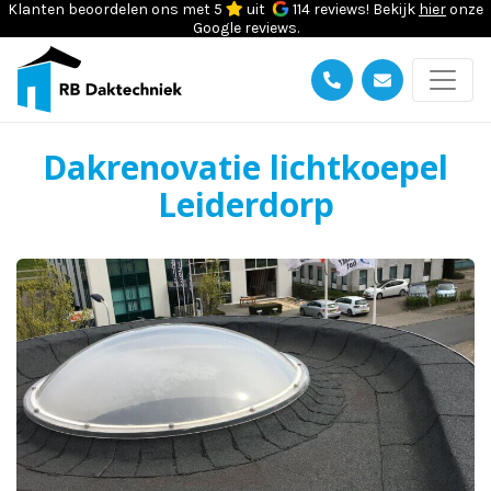
Klanten beoordelen ons met 5
uit
114 reviews! Bekijk
hier
onze
Google reviews.
Dakrenovatie lichtkoepel
Leiderdorp