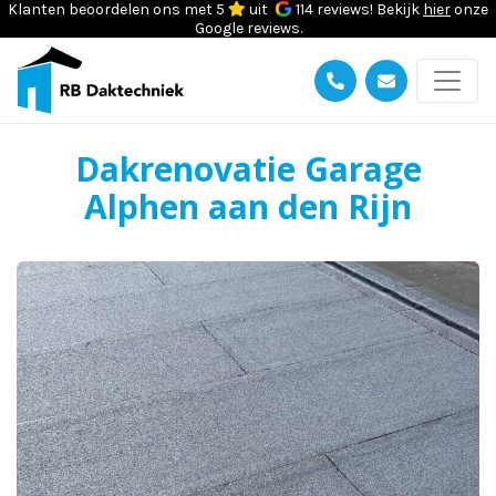
Klanten beoordelen ons met 5
uit
114 reviews! Bekijk
hier
onze
Google reviews.
Dakrenovatie Garage
Alphen aan den Rijn