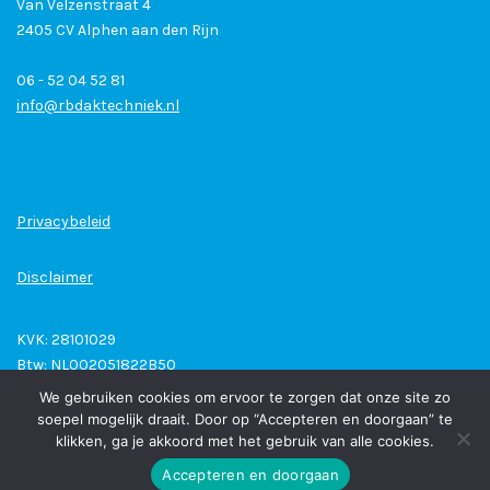
Van Velzenstraat 4
2405 CV Alphen aan den Rijn
06 - 52 04 52 81
info@rbdaktechniek.nl
Privacybeleid
Disclaimer
KVK: 28101029
Btw: NL002051822B50
Bank: NL45 RABO 0300445881
We gebruiken cookies om ervoor te zorgen dat onze site zo
soepel mogelijk draait. Door op “Accepteren en doorgaan” te
klikken, ga je akkoord met het gebruik van alle cookies.
Accepteren en doorgaan