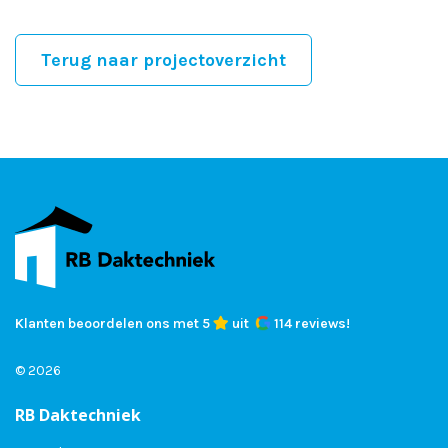
Terug naar projectoverzicht
Klanten beoordelen ons met 5
uit
114 reviews!
© 2026
RB Daktechniek