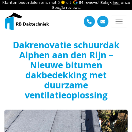
Klanten beoordelen ons met 5
uit
114 reviews! Bekijk
hier
onze
Google reviews.
Dakrenovatie schuurdak
Alphen aan den Rijn –
Nieuwe bitumen
dakbedekking met
duurzame
ventilatieoplossing